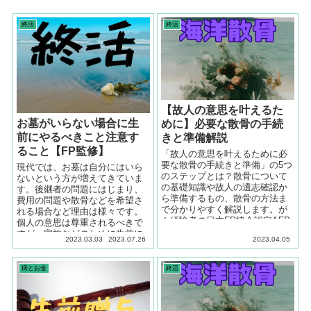
終活
終活
【故人の意思を叶えるた
お墓がいらない場合に生
めに】必要な散骨の手続
前にやるべきこと注意す
きと準備解説
ること【FP監修】
「故人の意思を叶えるために必
要な散骨の手続きと準備」の5つ
現代では、お墓は自分にはいら
のステップとは？散骨について
ないという方が増えてきていま
の基礎知識や故人の遺志確認か
す。後継者の問題にはじまり、
ら準備するもの、散骨の方法ま
費用の問題や散骨などを希望さ
で分かりやすく解説します。が
れる場合など理由は様々です。
ん経験者の日本FP協会認定AFP
個人の意思は尊重されるべきで
が監修
すが、家族などのために生前に
2023.03.03
2023.07.26
2023.04.05
準備しておくべき事がありま
す。FPが解説していきます。
病とお金
終活