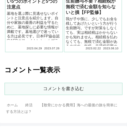
生前贈与不要？相続税が
い5つのポイントと5つの
無税で済む金額を知らな
注意点
いと損【FP監修】
墓地を選ぶ際に見逃せないポイ
ントと注意点を紹介します。自
我が子や孫に、少しでもお金を
分や家族の最善の利益を守るた
残してあげたいという方が行う
めに、墓地探しに必要な情報が
生前贈与。ですが対策をしなく
満載です。墓地選びで迷ってい
ても、実は相続税はかからない
る方は必見です。日本FP協会認
かも知れません。相続税を払わ
定AFPのファイナンシャルプラ
なくても、無税で済む金額があ
ンナー監修
るのです。無税、非課税範囲の
2023.04.29
2023.07.26
2023.02.22
2023.08.10
相続ならば相続税はかかりませ
ん。慌てて生前贈与を考えず、
先ずは自分が当てはまるか確認
しましょう。日本FP協会認定
コメント一覧表示
AFPが監修しています。
コメントを書き込む
ホーム
終活
【散骨にかかる費用】海への最後の旅を簡単に
する方法とは？