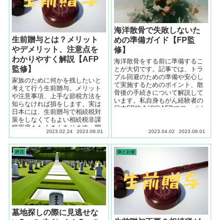
海洋散骨で失敗しないた
生前贈与とは？メリット
めの準備ガイド【FP監
やデメリット、注意点を
修】
わかりやすく解説【AFP
海洋散骨をする前に準備するこ
監修】
とが大切です。記事では、トラ
ブル回避のための準備や安心し
家族のために何かを残したいと
て実施するためのポイント、散
考えて行う生前贈与。メリット
骨後の手続きについて解説して
や注意事項、上手な節税方法を
います。私自身もがん経験者の
知らなければ損をします。実は
日本FP協会認定AFPでファイナ
日本には、生前贈与で相続税対
ンシャルプランナーが監修して
策をしなくてもよい相続税非課
います。
税家庭もたくさんあります。贈
2023.02.24
2023.08.01
2023.04.02
2023.08.01
与と相続について日本FP協会認
定AFPが解説します。
終活
病とお金
墓地探しの際に見逃せな