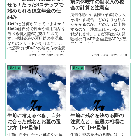
病気休暇中の副収入の税
せる！たった3ステップで
金の計算と注意点
始められる積立年金の仕
病気休暇中に副業や内職で収入
組み
を増やす場合、どのような税金
iDeCoとは何か知っていますか？
がかかるのか、どのように申告
iDeCoは自分で掛金や運用商品を
するのか、注意点は何かなどを
選べる個人型確定拠出年金で
解説します。この記事はがん経
す。税制優遇や運用益の非課税
験者の日本FP協会認定AFPが監
などのメリットがあります。こ
修しています。
の記事ではiDeCoの始め方や注意
点を3ステップでわかりやすく解
2023.08.22
2023.08.23
2023.06.06
2023.08.18
説します。
病とお金
病とお金
生前に考えるべき、自分
生前に戒名を決める際の
に合った戒名とお墓の選
注意点と、値段の相場に
び方【FP監修】
ついて【FP監修】
生前に自分に合った戒名やお墓
生前に戒名を決める際には、注