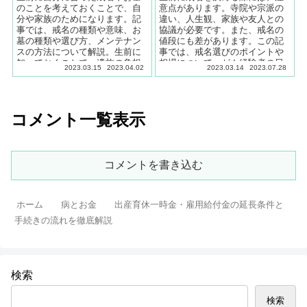
のことを考えておくことで、自
意点があります。寺院や宗派の
分や家族のためになります。記
違い、人生観、家族や友人との
事では、戒名の種類や意味、お
協議が必要です。また、戒名の
墓の種類や選び方、メンテナン
値段にも差があります。この記
スの方法について解説。生前に
事では、戒名選びのポイントや
知っておくことで、遺族の負担
相場について、がん経験者の日
2023.03.15
2023.04.02
2023.03.14
2023.07.28
を軽減することができます。が
本FP協会認定AFPが解説しま
ん経験者FP監修。
す。
コメント一覧表示
コメントを書き込む
ホーム
病とお金
出産育休一時金・雇用給付金の延長条件と
手続きの流れを徹底解説
検索
検索