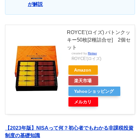
が解説
ROYCE'(ロイズ) バトンクッ
キー50枚[2種詰合せ] 2個セ
ット
created by
Rinker
ROYCE'(ロイズ)
Amazon
楽天市場
Yahooショッピング
メルカリ
【2023年版】NISAって何？初心者でもわかる非課税投資
制度の基礎知識