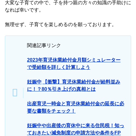
大変な子育ての中で、子を持つ親の方々の知識の手助けに
なれば幸いです。
無理せず、子育てを楽しめるのを願っております。
関連記事リンク
2023年育児休業給付金月額シミュレーター
で受給額を詳しく計算しよう
妊娠中
【衝撃】育児休業給付金が給料並み
に！？80％引き上げの真相とは
出産育児一時金と育児休業給付金の延長に必
要な書類をチェック！
妊娠中や出産後の育休中に来る住民税！知っ
ておきたい減免制度の申請方法や条件をFP